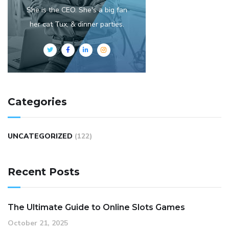
She is the CEO. She's a big fan
her cat Tux, & dinner parties.
Categories
UNCATEGORIZED
(122)
Recent Posts
The Ultimate Guide to Online Slots Games
October 21, 2025