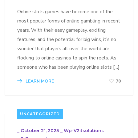
Online slots games have become one of the
most popular forms of online gambling in recent
years. With their easy gameplay, exciting
features, and the potential for big wins, it’s no
wonder that players all over the world are
flocking to online casinos to spin the reels. As
someone who has been playing online slots […]
LEARN MORE
70
UNCATEGORIZED
_
October 21, 2025
_
Wp-V2itsolutions