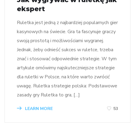
ekspert
Ruletka jest jedną z najbardziej popularnych gier
kasynowych na świecie. Gra ta fascynuje graczy
swoją prostotą i możliwościami wygranej.
Jednak, żeby odnieść sukces w ruletce, trzeba
znać i stosować odpowiednie strategie. W tym
artykule omówimy najskuteczniejsze strategie
dla ruletki w Polsce, na które warto zwrócić
uwagę. Ruletka strategie polska: Podstawowe
zasady gry Ruletka to gra, […]
LEARN MORE
53