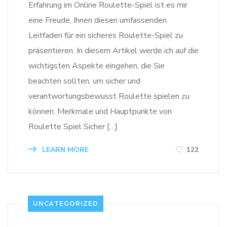
Erfahrung im Online Roulette-Spiel ist es mir
eine Freude, Ihnen diesen umfassenden
Leitfaden für ein sicheres Roulette-Spiel zu
präsentieren. In diesem Artikel werde ich auf die
wichtigsten Aspekte eingehen, die Sie
beachten sollten, um sicher und
verantwortungsbewusst Roulette spielen zu
können. Merkmale und Hauptpunkte von
Roulette Spiel Sicher […]
LEARN MORE
122
UNCATEGORIZED