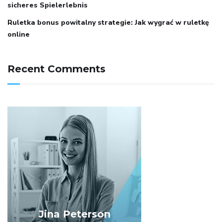
sicheres Spielerlebnis
Ruletka bonus powitalny strategie: Jak wygrać w ruletkę
online
Recent Comments
Jina Peterson