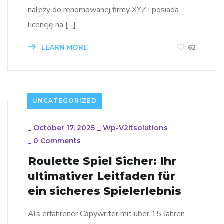
należy do renomowanej firmy XYZ i posiada
licencję na […]
LEARN MORE
62
UNCATEGORIZED
_
October 17, 2025
_
Wp-V2itsolutions
_
0 Comments
Roulette Spiel Sicher: Ihr
ultimativer Leitfaden für
ein sicheres Spielerlebnis
Als erfahrener Copywriter mit über 15 Jahren