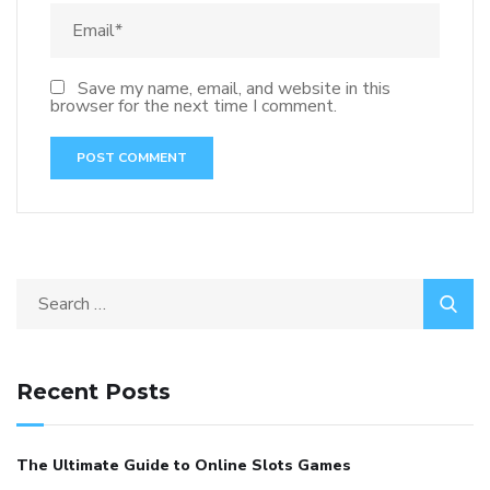
Save my name, email, and website in this
browser for the next time I comment.
Search
for:
Recent Posts
The Ultimate Guide to Online Slots Games