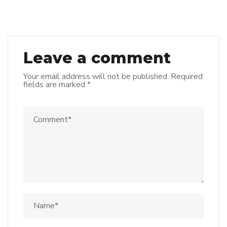
Leave a comment
Your email address will not be published.
Required
fields are marked
*