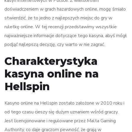
kasyn internetowych w Polsce. Z wieloletnim
doświadczeniem w grach hazardowych online, mogę śmiało
stwierdzić, że to jedno z najlepszych miejsc do gry w
ruletkę online. W tej recenzji przedstawimy wszystkie
najważniejsze informacje dotyczące tego kasyna, abyś mógł
podjąć najlepszą decyzję,
czy warto w nie zagrać.
Charakterystyka
kasyna online na
Hellspin
Kasyno online na Hellspin zostało założone w 2010 roku i
od tego czasu cieszy się dużym uznaniem wśród graczy.
Jest licencjonowane i regulowane przez Malta Gaming
Authority, co daje graczom pewność, że grają w