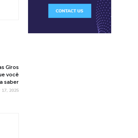
s Giros
que você
a saber
 17, 2025