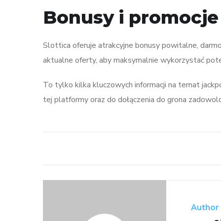
Bonusy i promocje
Slottica oferuje atrakcyjne bonusy powitalne, darm
aktualne oferty, aby maksymalnie wykorzystać poten
To tylko kilka kluczowych informacji na temat jackp
tej platformy oraz do dołączenia do grona zadowolo
Author