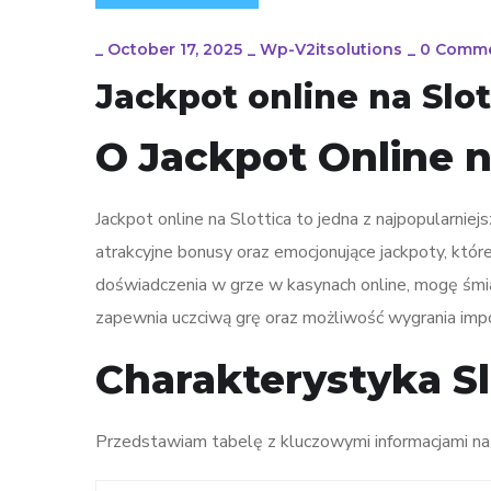
_
October 17, 2025
_
Wp-V2itsolutions
_
0 Comm
Jackpot online na Slot
O Jackpot Online n
Jackpot online na Slottica to jedna z najpopularniejs
atrakcyjne bonusy oraz emocjonujące jackpoty, któr
doświadczenia w grze w kasynach online, mogę śmiał
zapewnia uczciwą grę oraz możliwość wygrania imp
Charakterystyka Sl
Przedstawiam tabelę z kluczowymi informacjami na t