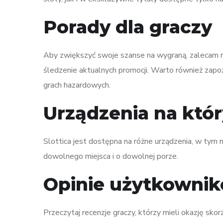
Porady dla graczy
Aby zwiększyć swoje szanse na wygraną, zalecam r
śledzenie aktualnych promocji. Warto również zapozn
grach hazardowych.
Urządzenia na któ
Slottica jest dostępna na różne urządzenia, w tym 
dowolnego miejsca i o dowolnej porze.
Opinie użytkowni
Przeczytaj recenzje graczy, którzy mieli okazję skor