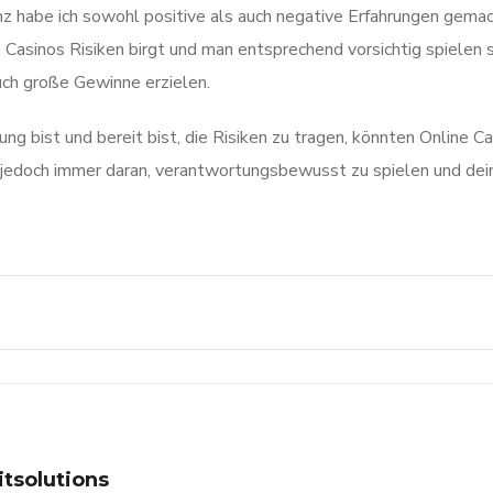
enz habe ich sowohl positive als auch negative Erfahrungen gemac
n Casinos Risiken birgt und man entsprechend vorsichtig spielen s
ch große Gewinne erzielen.
ng bist und bereit bist, die Risiken zu tragen, könnten Online C
e jedoch immer daran, verantwortungsbewusst zu spielen und dei
tsolutions