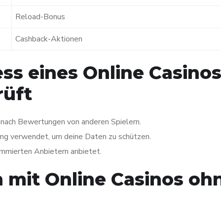
Reload-Bonus
Cashback-Aktionen
ss eines Online Casino
rüft
 nach Bewertungen von anderen Spielern.
ung verwendet, um deine Daten zu schützen.
nommierten Anbietern anbietet.
 mit Online Casinos oh