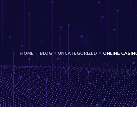
HOME
BLOG
UNCATEGORIZED
ONLINE CASIN