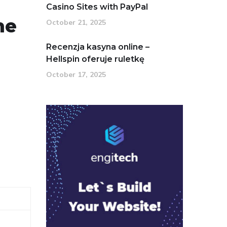
Casino Sites with PayPal
ne
October 21, 2025
Recenzja kasyna online –
Hellspin oferuje ruletkę
October 17, 2025