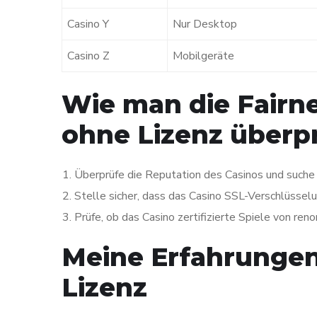
Casino Y
Nur Desktop
Casino Z
Mobilgeräte
Wie man die Fairne
ohne Lizenz überp
Überprüfe die Reputation des Casinos und suche
Stelle sicher, dass das Casino SSL-Verschlüssel
Prüfe, ob das Casino zertifizierte Spiele von re
Meine Erfahrungen
Lizenz