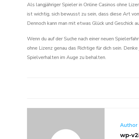
Als langjähriger Spieler in Online Casinos ohne Liz
ist wichtig, sich bewusst zu sein, dass diese Art vo
Dennoch kann man mit etwas Glück und Geschick au
Wenn du auf der Suche nach einer neuen Spielerfahru
ohne Lizenz genau das Richtige für dich sein. Denk
Spielverhalten im Auge zu behalten.
Author
wp-v2i