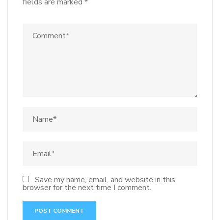
fields are marked
*
Save my name, email, and website in this
browser for the next time I comment.