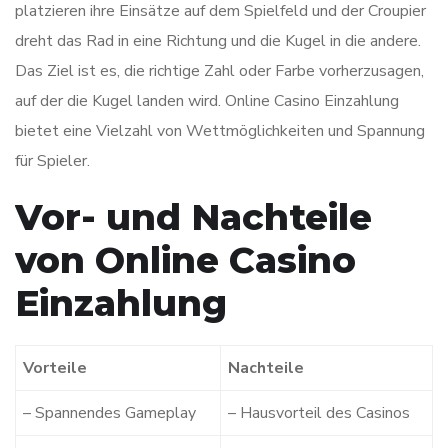
platzieren ihre Einsätze auf dem Spielfeld und der Croupier
dreht das Rad in eine Richtung und die Kugel in die andere.
Das Ziel ist es, die richtige Zahl oder Farbe vorherzusagen,
auf der die Kugel landen wird. Online Casino Einzahlung
bietet eine Vielzahl von Wettmöglichkeiten und Spannung
für Spieler.
Vor- und Nachteile
von Online Casino
Einzahlung
Vorteile
Nachteile
– Spannendes Gameplay
– Hausvorteil des Casinos