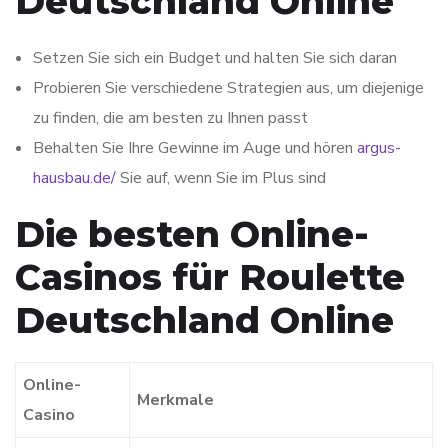
Deutschland Online
Setzen Sie sich ein Budget und halten Sie sich daran
Probieren Sie verschiedene Strategien aus, um diejenige
zu finden, die am besten zu Ihnen passt
Behalten Sie Ihre Gewinne im Auge und hören
argus-
hausbau.de/
Sie auf, wenn Sie im Plus sind
Die besten Online-
Casinos für Roulette
Deutschland Online
Online-
Merkmale
Casino