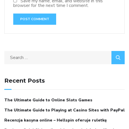
Save my name, email, and website in this
browser for the next time I comment.
Search
for:
Recent Posts
The Ultimate Guide to Online Slots Games
The Ultimate Guide to Playing at Casino Sites with PayPal
Recenzja kasyna online – Hellspin oferuje ruletkę