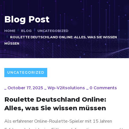
Blog Post
HOME
BLOG
UNCATEGORIZED
ROULETTE DEUTSCHLAND ONLINE: ALLES, WAS SIE WISSEN
MÜSSEN
UNCATEGORIZED
_
October 17, 2025
_
Wp-V2itsolutions
_
0 Comments
Roulette Deutschland Online:
Alles, was Sie wissen müssen
Als erfahrener Online-Roulette-Spieler mit 15 Jahren