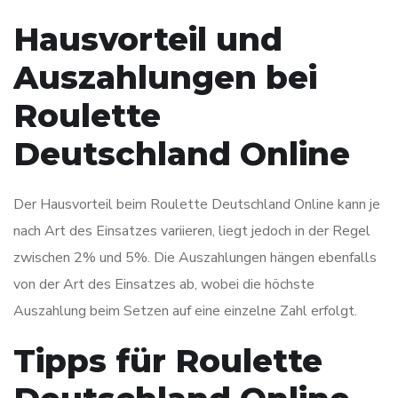
Hausvorteil und
Auszahlungen bei
Roulette
Deutschland Online
Der Hausvorteil beim Roulette Deutschland Online kann je
nach Art des Einsatzes variieren, liegt jedoch in der Regel
zwischen 2% und 5%. Die Auszahlungen hängen ebenfalls
von der Art des Einsatzes ab, wobei die höchste
Auszahlung beim Setzen auf eine einzelne Zahl erfolgt.
Tipps für Roulette