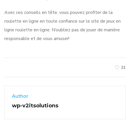
Avec ces conseils en tête, vous pouvez profiter de la
roulette en ligne en toute confiance sur le site de jeux en
ligne roulette en ligne. N’oubliez pas de jouer de manière
responsable et de vous amuser!
21
Author
wp-v2itsolutions