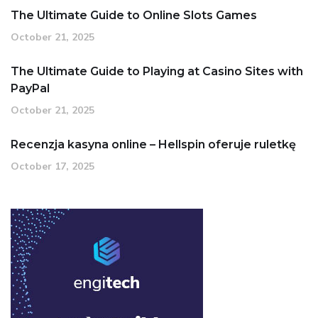
The Ultimate Guide to Online Slots Games
October 21, 2025
The Ultimate Guide to Playing at Casino Sites with
PayPal
October 21, 2025
Recenzja kasyna online – Hellspin oferuje ruletkę
October 17, 2025