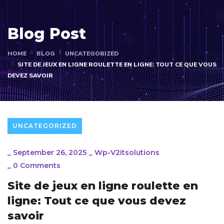
Blog Post
HOME
BLOG
UNCATEGORIZED
SITE DE JEUX EN LIGNE ROULETTE EN LIGNE: TOUT CE QUE VOUS
DEVEZ SAVOIR
UNCATEGORIZED
_
September 26, 2025
_
Wp-V2itsolutions
_
0 Comments
Site de jeux en ligne roulette en
ligne: Tout ce que vous devez
savoir