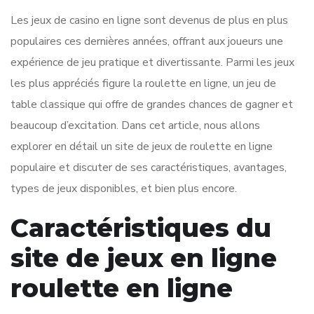
Les jeux de casino en ligne sont devenus de plus en plus
populaires ces dernières années, offrant aux joueurs une
expérience de jeu pratique et divertissante. Parmi les jeux
les plus appréciés figure la roulette en ligne, un jeu de
table classique qui offre de grandes chances de gagner et
beaucoup d’excitation. Dans cet article, nous allons
explorer
en détail un site de jeux de roulette en ligne
populaire et discuter de ses caractéristiques, avantages,
types de jeux disponibles, et bien plus encore.
Caractéristiques du
site de jeux en ligne
roulette en ligne