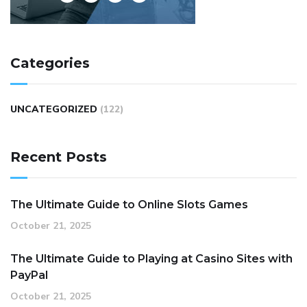
Categories
UNCATEGORIZED
(122)
Recent Posts
The Ultimate Guide to Online Slots Games
October 21, 2025
The Ultimate Guide to Playing at Casino Sites with
PayPal
October 21, 2025