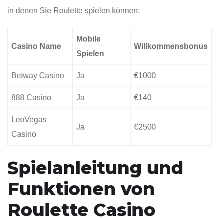
in denen Sie Roulette spielen können:
Mobile
Casino Name
Willkommensbonus
Spielen
Betway Casino
Ja
€1000
888 Casino
Ja
€140
LeoVegas
Ja
€2500
Casino
Spielanleitung und
Funktionen von
Roulette Casino