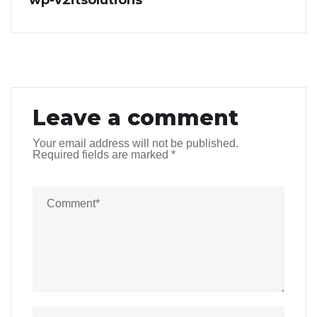
wp-v2itsolutions
Leave a comment
Your email address will not be published.
Required fields are marked
*