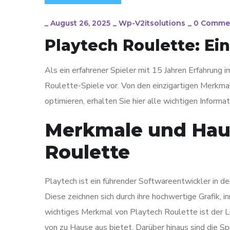
_
August 26, 2025
_
Wp-V2itsolutions
_
0 Comme
Playtech Roulette: E
Als ein erfahrener Spieler mit 15 Jahren Erfahrung 
Roulette-Spiele vor. Von den einzigartigen Merkmal
optimieren, erhalten Sie hier alle wichtigen Informat
Merkmale und Hau
Roulette
Playtech ist ein führender Softwareentwickler in d
Diese zeichnen sich durch ihre hochwertige Grafik, 
wichtiges Merkmal von Playtech Roulette ist der L
von zu Hause aus bietet. Darüber hinaus sind die Sp