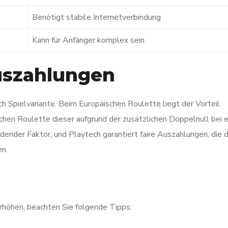
Benötigt stabile Internetverbindung
Kann für Anfänger komplex sein
uszahlungen
ch Spielvariante. Beim Europäischen Roulette liegt der Vorteil
hen Roulette dieser aufgrund der zusätzlichen Doppelnull bei 
dender Faktor, und Playtech garantiert faire Auszahlungen, die 
n.
rhöhen, beachten Sie folgende Tipps: