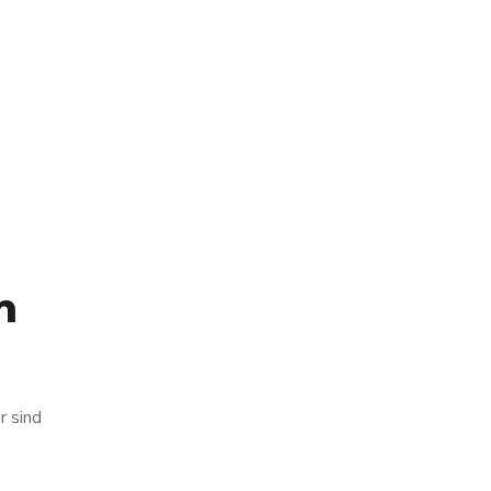
n
r sind