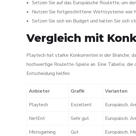
Setzen Sie auf das Europäische Roulette, um den
Nutzen Sie fortgeschrittene Wettsysteme wie Ma
Setzen Sie sich ein Budget und halten Sie sich str
Vergleich mit Kon
Playtech hat starke Konkurrenten in der Branche, d
hochwertige Roulette-Spiele an. Eine Tabelle, die 
Entscheidung helfen:
Anbieter
Grafik
Varianten
Playtech
Exzellent
Europäisch, Am
NetEnt
Sehr gut
Europäisch, Am
Microgaming
Gut
Europäisch, M