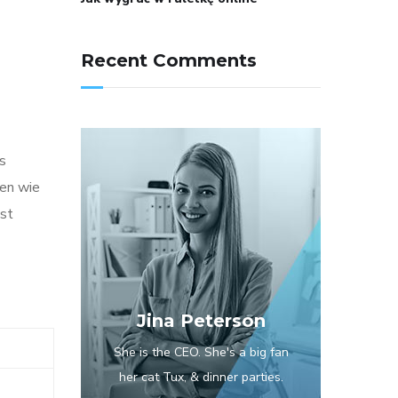
Recent Comments
s
nen wie
ist
Jina Peterson
She is the CEO. She's a big fan
her cat Tux, & dinner parties.