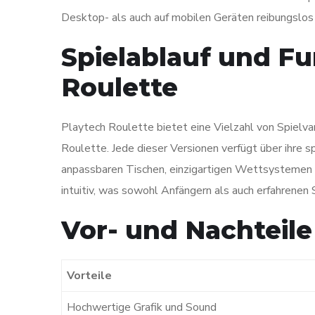
Desktop- als auch auf mobilen Geräten reibungslos 
Spielablauf und F
Roulette
Playtech Roulette bietet eine Vielzahl von Spielva
Roulette. Jede dieser Versionen verfügt über ihre 
anpassbaren Tischen, einzigartigen Wettsystemen u
intuitiv, was sowohl Anfängern als auch erfahrenen
Vor- und Nachteile
Vorteile
Hochwertige Grafik und Sound