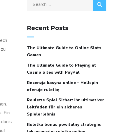
Search
for:
g
Recent Posts
tech
The Ultimate Guide to Online Slots
 zu
Games
The Ultimate Guide to Playing at
Casino Sites with PayPal
Recenzja kasyna online – Hellspin
oferuje ruletkę
Roulette Spiel Sicher: Ihr ultimativer
nen.
Leitfaden für ein sicheres
. Ein
Spielerlebnis
lebnis
Ruletka bonus powitalny strategie:
auf
Jak wygrać w ruletkę online