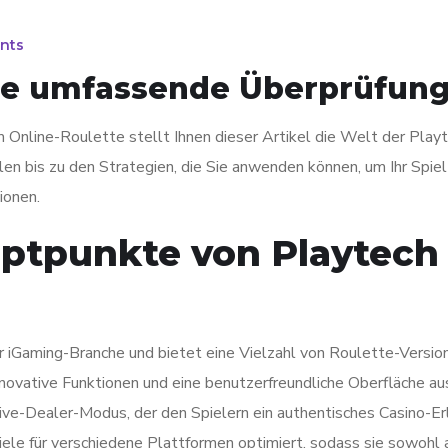
nts
ine umfassende Überprüfun
im Online-Roulette stellt Ihnen dieser Artikel die Welt der Play
en bis zu den Strategien, die Sie anwenden können, um Ihr Spiel
ionen.
ptpunkte von Playtech
er iGaming-Branche und bietet eine Vielzahl von Roulette-Versio
innovative Funktionen und eine benutzerfreundliche Oberfläche aus
ive-Dealer-Modus, der den Spielern ein authentisches Casino-Er
iele für verschiedene Plattformen optimiert, sodass sie sowohl 