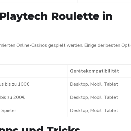
Playtech Roulette in
mmierten Online-Casinos gespielt werden. Einige der besten Opt
Gerätekompatibilität
s bis zu 100€
Desktop, Mobil, Tablet
 bis zu 200€
Desktop, Mobil, Tablet
e Spieler
Desktop, Mobil, Tablet
ipps und Tricks