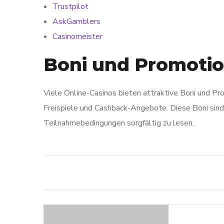
Trustpilot
AskGamblers
Casinomeister
Boni und Promoti
Viele Online-Casinos bieten attraktive Boni und P
Freispiele und Cashback-Angebote. Diese Boni sind 
Teilnahmebedingungen sorgfältig zu lesen.