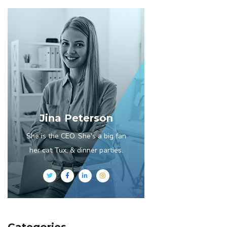
Jina Peterson
She is the CEO. She's a big fan
her cat Tux, & dinner parties.