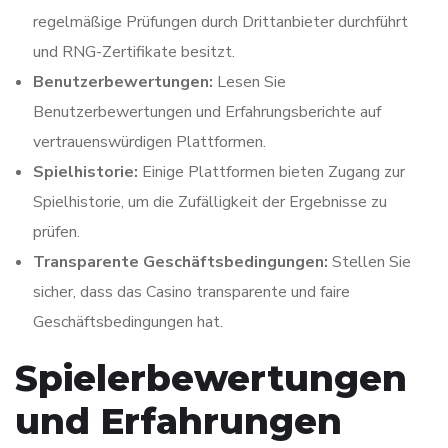
regelmäßige Prüfungen durch Drittanbieter durchführt
und RNG-Zertifikate besitzt.
Benutzerbewertungen:
Lesen Sie
Benutzerbewertungen und Erfahrungsberichte auf
vertrauenswürdigen Plattformen.
Spielhistorie:
Einige Plattformen bieten Zugang zur
Spielhistorie, um die Zufälligkeit der Ergebnisse zu
prüfen.
Transparente Geschäftsbedingungen:
Stellen Sie
sicher, dass das Casino transparente und faire
Geschäftsbedingungen hat.
Spielerbewertungen
und Erfahrungen