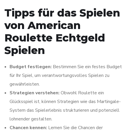
Tipps für das Spielen
von American
Roulette Echtgeld
Spielen
Budget festlegen:
Bestimmen Sie ein festes Budget
für Ihr Spiel, um verantwortungsvolles Spielen zu
gewährleisten.
Strategien verstehen:
Obwohl Roulette ein
Glücksspiel ist, können Strategien wie das Martingale-
System das Spielerlebnis strukturieren und potenziell
lohnender gestalten.
Chancen kennen:
Lernen Sie die Chancen der