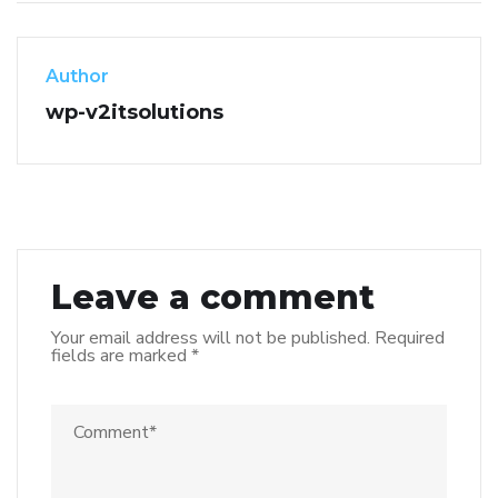
Author
wp-v2itsolutions
Leave a comment
Your email address will not be published.
Required
fields are marked
*