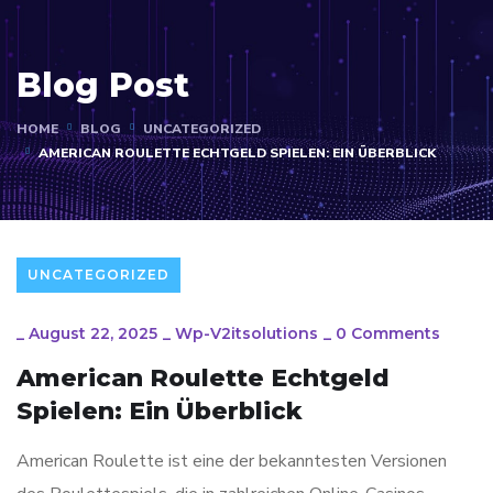
Blog Post
HOME
BLOG
UNCATEGORIZED
AMERICAN ROULETTE ECHTGELD SPIELEN: EIN ÜBERBLICK
UNCATEGORIZED
_
August 22, 2025
_
Wp-V2itsolutions
_
0 Comments
American Roulette Echtgeld
Spielen: Ein Überblick
American Roulette ist eine der bekanntesten Versionen