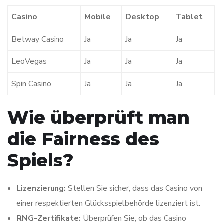
Casino
Mobile
Desktop
Tablet
Betway Casino
Ja
Ja
Ja
LeoVegas
Ja
Ja
Ja
Spin Casino
Ja
Ja
Ja
Wie überprüft man
die Fairness des
Spiels?
Lizenzierung:
Stellen Sie sicher, dass das Casino von
einer respektierten Glücksspielbehörde lizenziert ist.
RNG-Zertifikate:
Überprüfen Sie, ob das Casino