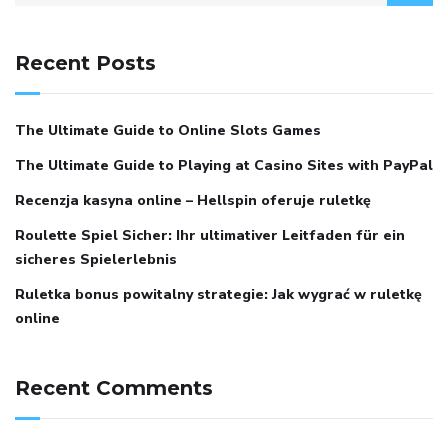
for:
Recent Posts
The Ultimate Guide to Online Slots Games
The Ultimate Guide to Playing at Casino Sites with PayPal
Recenzja kasyna online – Hellspin oferuje ruletkę
Roulette Spiel Sicher: Ihr ultimativer Leitfaden für ein
sicheres Spielerlebnis
Ruletka bonus powitalny strategie: Jak wygrać w ruletkę
online
Recent Comments