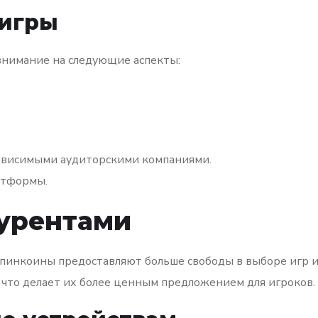
 игры
 внимание на следующие аспекты:
ависимыми аудиторскими компаниями.
атформы.
курентами
, пинкоины предоставляют больше свободы в выборе игр 
о, что делает их более ценным предложением для игроков.