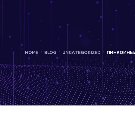
HOME
BLOG
UNCATEGORIZED
ПИНКОИНЫ: