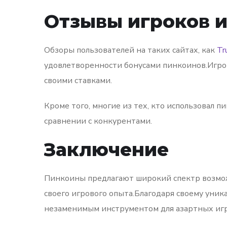
Отзывы игроков 
Обзоры пользователей на таких сайтах, как
Tr
удовлетворенности бонусами пинкоинов.Игрок
своими ставками.
Кроме того, многие из тех, кто использовал 
сравнении с конкурентами.
Заключение
Пинкоины предлагают широкий спектр возмож
своего игрового опыта.Благодаря своему уник
незаменимым инструментом для азартных игр