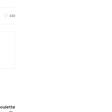
163
oulette