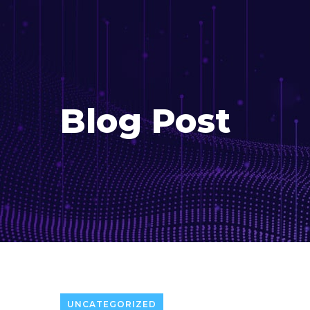
Blog Post
UNCATEGORIZED