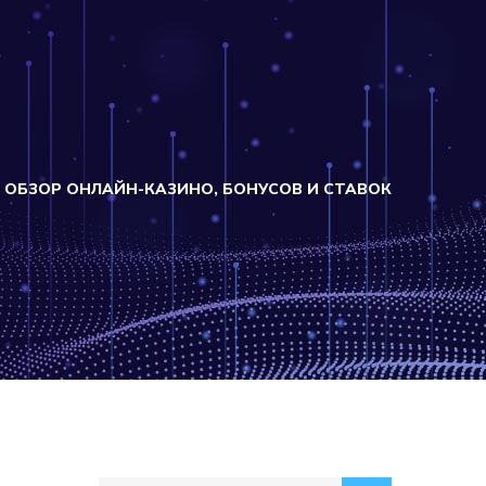
 ОБЗОР ОНЛАЙН-КАЗИНО, БОНУСОВ И СТАВОК