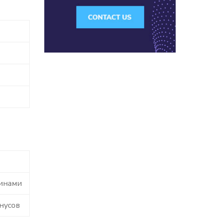
оинами
нусов