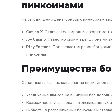
пинкоинами
На сегодняшний день, бонусы с пинкоинами п
Casino X
: Отличается широким ассортимент
Joy Casino
: Известно своими регулярными а
Play Fortuna
: Привлекает игроков бонусам
пинкоины.
Преимущества бо
Основные плюсы использования пинкоинов вк
Увеличение шансов на выигрыш без дополн
Возможность участвовать в эксклюзивных а
Гибкость в распоряжении бонусами и ставка