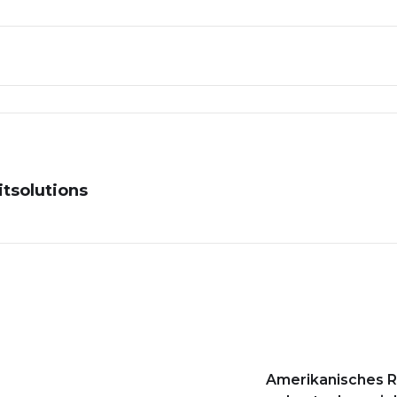
tsolutions
Amerikanisches R