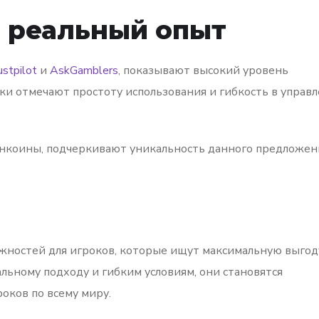
и реальный опыт
ustpilot
и
AskGamblers
, показывают высокий уровень
и отмечают простоту использования и гибкость в управ
пинкоины, подчеркивают уникальность данного предложени
ностей для игроков, которые ищут максимальную выгод
альному подходу и гибким условиям, они становятся
оков по всему миру.