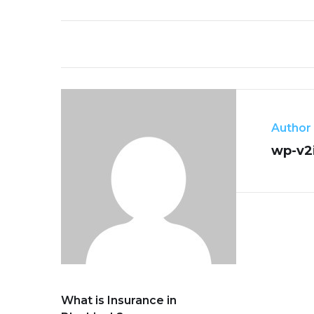
Author
wp-v2i
What is Insurance in