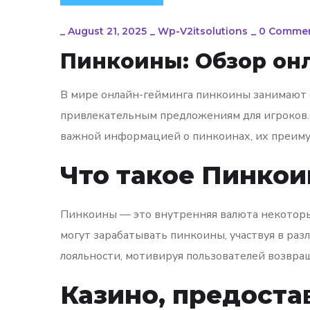
_
August 21, 2025
_
Wp-V2itsolutions
_
0 Comme
Пинкоины: Обзор онл
В мире онлайн-гейминга пинкоины занимают о
привлекательным предложениям для игроков.С 
важной информацией о пинкоинах, их преиму
Что такое Пинко
Пинкоины — это внутренняя валюта некоторых
могут зарабатывать пинкоины, участвуя в раз
лояльности, мотивируя пользователей возвра
Казино, предост